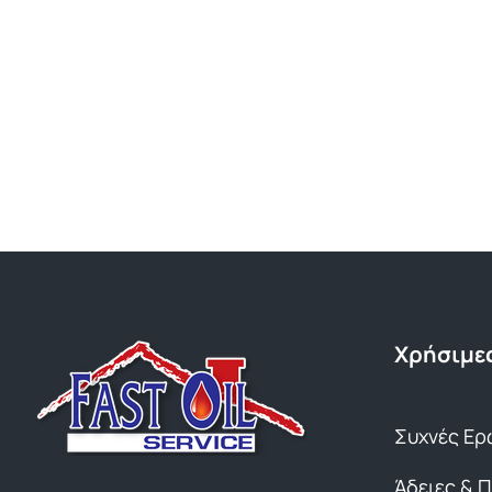
Χρήσιμες
Συχνές Ερ
Άδειες & 