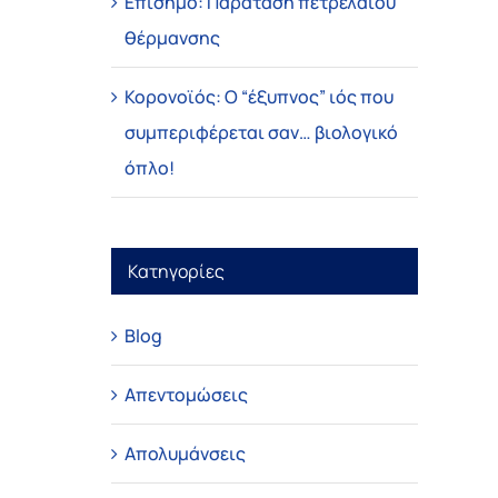
Επίσημο: Παράταση πετρελαίου
θέρμανσης
Κορονοϊός: Ο “έξυπνος” ιός που
συμπεριφέρεται σαν… βιολογικό
όπλο!
Κατηγορίες
Blog
Απεντομώσεις
Απολυμάνσεις