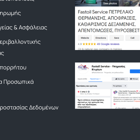
ληρωμής
γείας & Ασφάλειας
Περιβαλλοντικής
ας
Απορρήτου
α Προσωπικά
Προστασίας Δεδομένων