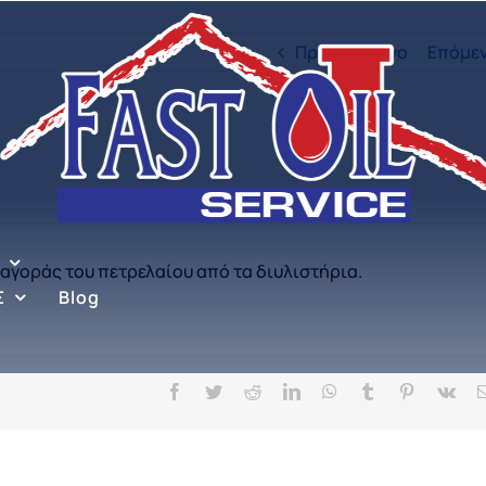
Προηγούμενο
Επόμε
 αγοράς του πετρελαίου από τα διυλιστήρια.
Σ
Blog
Facebook
Twitter
Reddit
LinkedIn
WhatsApp
Tumblr
Pinterest
Vk