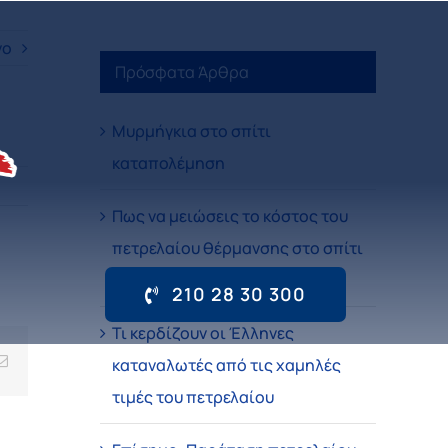
νο
Πρόσφατα Άρθρα
Μυρμήγκια στο σπίτι
καταπολέμηση
Πως να μειώσεις το κόστος του
πετρελαίου θέρμανσης στο σπίτι
σου
210 28 30 300
Τι κερδίζουν οι Έλληνες
Email
καταναλωτές από τις χαμηλές
τιμές του πετρελαίου