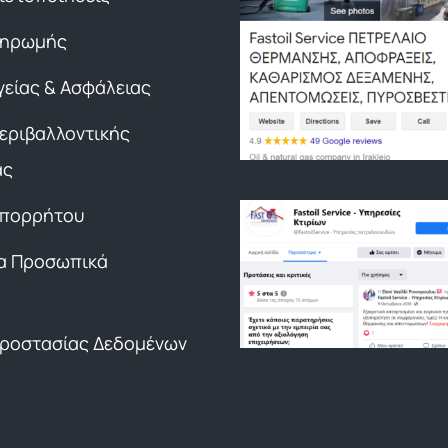
ληρωμής
γείας & Ασφάλειας
Περιβαλλοντικής
ας
Απορρήτου
α Προσωπικά
Προστασίας Δεδομένων