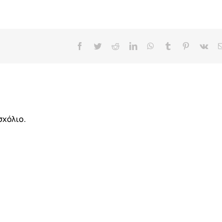
Facebook
Twitter
Reddit
LinkedIn
WhatsApp
Tumblr
Pinterest
Vk
σχόλιο.