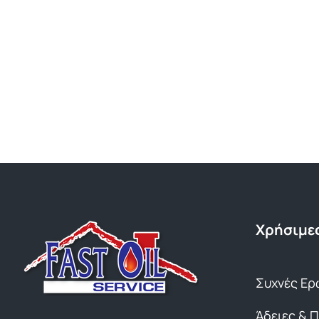
Χρήσιμες
Συχνές Ερ
Άδειες & 