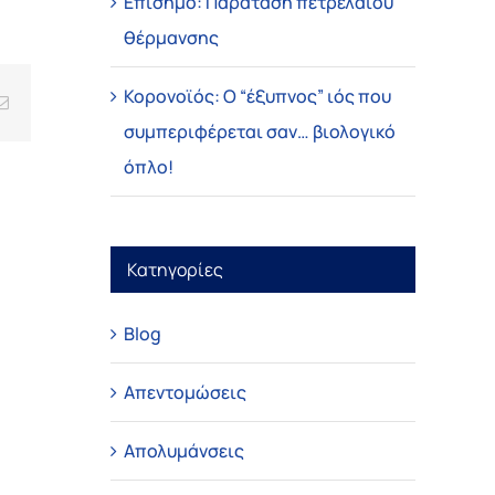
Επίσημο: Παράταση πετρελαίου
θέρμανσης
Κορονοϊός: Ο “έξυπνος” ιός που
Email
συμπεριφέρεται σαν… βιολογικό
όπλο!
Κατηγορίες
Blog
Απεντομώσεις
Απολυμάνσεις