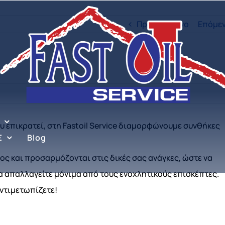
Προηγούμενο
Επόμε
υ επικρατεί, στη Fastoil Service διαμορφώνουμε συνθήκες
Σ
Blog
ς και προσαρμόζονται στις δικές σας ανάγκες, ώστε να
α απαλλαγείτε μόνιμα από τους ενοχλητικούς επισκέπτες.
ντιμετωπίζετε!