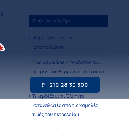
νο
Πρόσφατα Άρθρα
Μυρμήγκια στο σπίτι
καταπολέμηση
Πως να μειώσεις το κόστος του
πετρελαίου θέρμανσης στο σπίτι
σου
210 28 30 300
Τι κερδίζουν οι Έλληνες
καταναλωτές από τις χαμηλές
τιμές του πετρελαίου