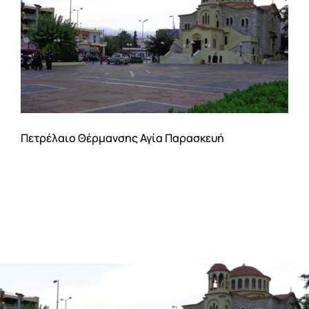
Αρχική
Η εταιρεία
Υπηρεσίες
Online Υπηρεσίες
Πετρέλαιο Θέρμανσης Αγία Παρασκευή
ΤΙΜΕΣ
ΕΠΙΚΟΙΝΩΝΙΑ
Blog