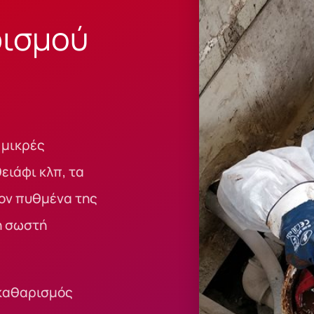
ρισμού
 μικρές
ειάφι κλπ, τα
ον πυθμένα της
η σωστή
 καθαρισμός