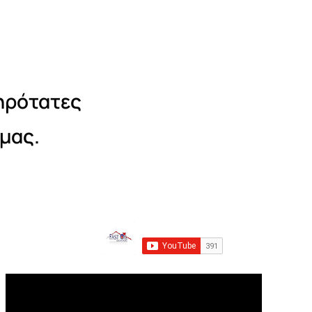
τηρότατες
μας.