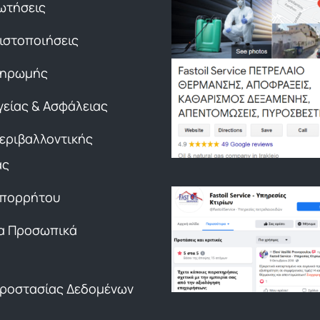
ωτήσεις
Πιστοποιήσεις
ληρωμής
γείας & Ασφάλειας
Περιβαλλοντικής
ας
Απορρήτου
α Προσωπικά
Προστασίας Δεδομένων