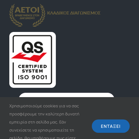
Χρησιμοποιούμε cookies για να σας
προσφέρουμε την καλύτερη δυνατή
εμπειρία στη σελίδα μας. Εάν
ΕΓΓΡΑΦΉ
ΕΝΤΆΞΕΙ
συνεχίσετε να χρησιμοποιείτε τη
σελίδα, θα υποθέσουμε πως είστε