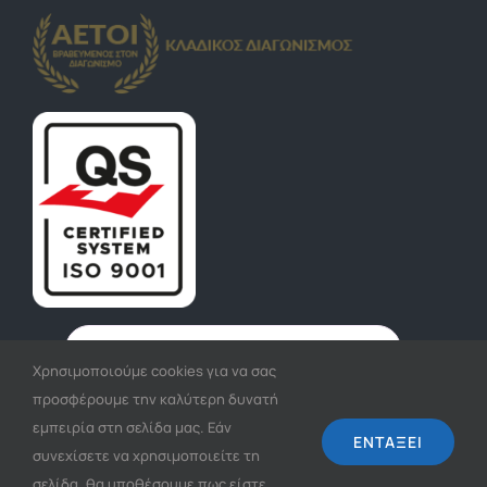
Χρησιμοποιούμε cookies για να σας
προσφέρουμε την καλύτερη δυνατή
εμπειρία στη σελίδα μας. Εάν
ΕΓΓΡΑΦΉ
ΕΝΤΆΞΕΙ
συνεχίσετε να χρησιμοποιείτε τη
σελίδα, θα υποθέσουμε πως είστε