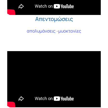
Απεντομώσεις
απολυμάνσεις -μυοκτονίες