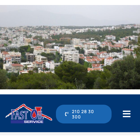
Μετάβαση
στο
περιεχόμενο
210 28 30
300
Tog
Navi
210 28 30 300