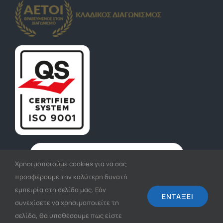
Χρησιμοποιούμε cookies για να σας
προσφέρουμε την καλύτερη δυνατή
εμπειρία στη σελίδα μας. Εάν
ΕΓΓΡΑΦΉ
ΕΝΤΆΞΕΙ
συνεχίσετε να χρησιμοποιείτε τη
σελίδα, θα υποθέσουμε πως είστε