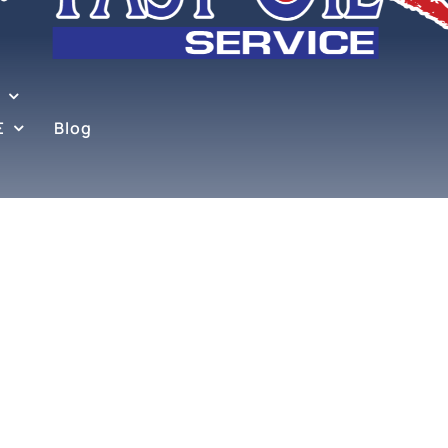
Σ
Blog