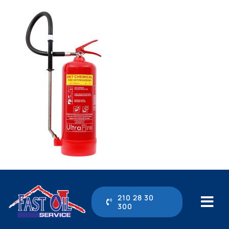
Μετάβαση
στο
περιεχόμενο
210 28 30
300
Tog