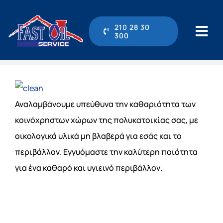
Μετάβαση
στο
210 28 30
300
Tog
περιεχόμενο
Navi
210 28 30 300
Αρχική
Αναλαμβάνουμε υπεύθυνα την καθαριότητα των
κοινόχρηστων χώρων της πολυκατοικίας σας, με
Η εταιρεία
οικολογικά υλικά μη βλαβερά για εσάς και το
περιβάλλον. Εγγυόμαστε την καλύτερη ποιότητα
Υπηρεσίες
για ένα καθαρό και υγιεινό περιβάλλον.
Online Υπηρεσίες