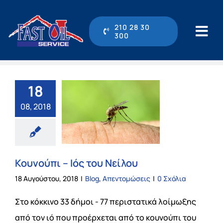
Μετάβαση
στο
210 28 30
300
Tog
περιεχόμενο
Navi
210 28 30 300
18
Αρχική
08, 2018
Η εταιρεία
Κουνούπι – Ιός του Νείλου
Υπηρεσίες
18 Αυγούστου, 2018
|
Blog
,
Απεντομώσεις
|
0 Σχόλια
Online Υπηρεσίες
Στο κόκκινο 33 δήμοι - 77 περιστατικά λοίμωξης
από τον ιό που προέρχεται από το κουνούπι του