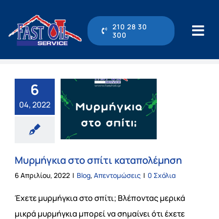
Μετάβαση
στο
210 28 30
300
Tog
περιεχόμενο
Navi
210 28 30 300
6
Αρχική
04, 2022
Η εταιρεία
Μυρμήγκια στο σπίτι καταπολέμηση
Υπηρεσίες
6 Απριλίου, 2022
|
Blog
,
Απεντομώσεις
|
0 Σχόλια
Online Υπηρεσίες
Έχετε μυρμήγκια στο σπίτι; Βλέποντας μερικά
μικρά μυρμήγκια μπορεί να σημαίνει ότι έχετε