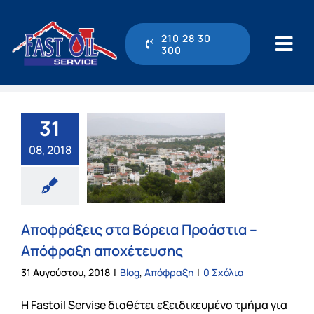
Μετάβαση
στο
210 28 30
300
Tog
περιεχόμενο
Navi
210 28 30 300
31
Αρχική
08, 2018
Η εταιρεία
Αποφράξεις στα Βόρεια Προάστια –
Υπηρεσίες
Απόφραξη αποχέτευσης
31 Αυγούστου, 2018
|
Blog
,
Απόφραξη
|
0 Σχόλια
Online Υπηρεσίες
Η Fastoil Servise διαθέτει εξειδικευμένο τμήμα για