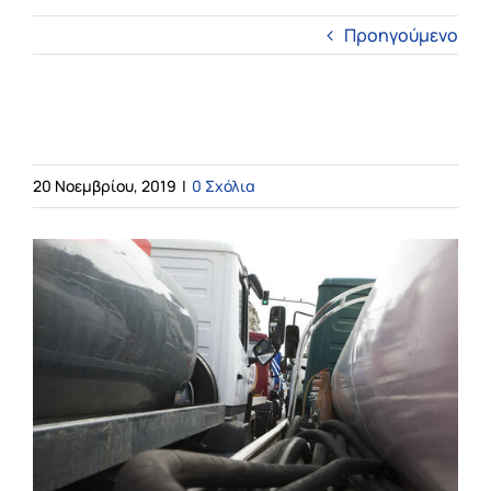
Προηγούμενο
Αρχική
Η εταιρεία
petrelaio-thermanshs
20 Νοεμβρίου, 2019
|
0 Σχόλια
Υπηρεσίες
Online Υπηρεσίες
ΤΙΜΕΣ
ΕΠΙΚΟΙΝΩΝΙΑ
Blog