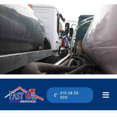
Μετάβαση
στο
περιεχόμενο
210 28 30
300
Tog
Navi
210 28 30 300