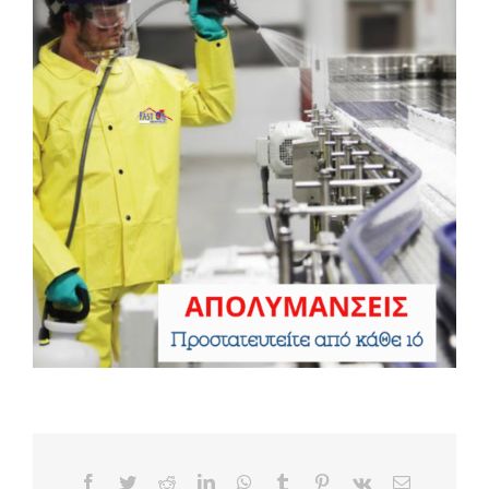
ΤΙΜΕΣ
ΕΠΙΚΟΙΝΩΝΙΑ
Blog
Facebook
Twitter
Reddit
LinkedIn
WhatsApp
Tumblr
Pinterest
Vk
Email