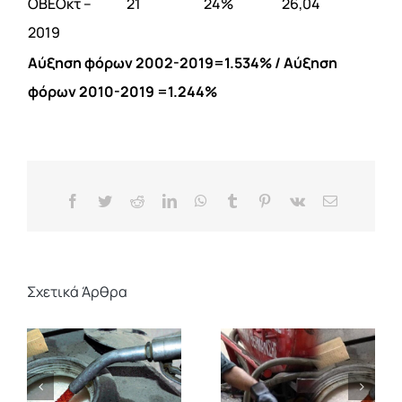
ΟΒΕΟκτ –
21
24%
26,04
2019
Αύξηση φόρων 2002-2019=1.534% / Αύξηση
φόρων 2010-2019 =1.244%
Facebook
Twitter
Reddit
LinkedIn
WhatsApp
Tumblr
Pinterest
Vk
Email
Σχετικά Άρθρα