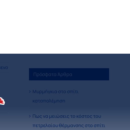
ενο
Πρόσφατα Άρθρα
Μυρμήγκια στο σπίτι
καταπολέμηση
Πως να μειώσεις το κόστος του
πετρελαίου θέρμανσης στο σπίτι