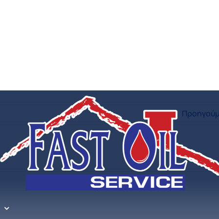
Προηγούμ
ου Άνθρακα CO2 5Kg