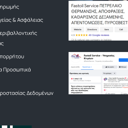
ληρωμής
γείας & Ασφάλειας
Περιβαλλοντικής
ας
Απορρήτου
α Προσωπικά
Προστασίας Δεδομένων