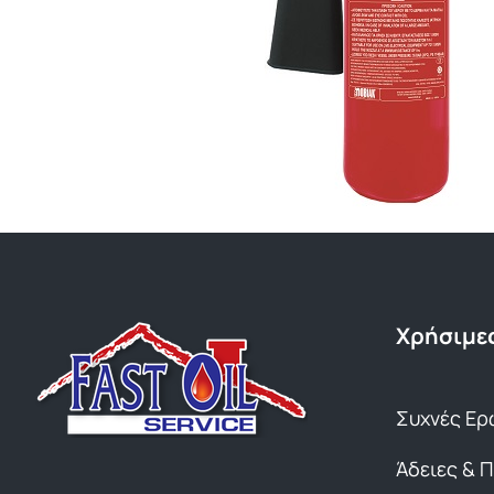
Χρήσιμες
Συχνές Ερ
Άδειες & 