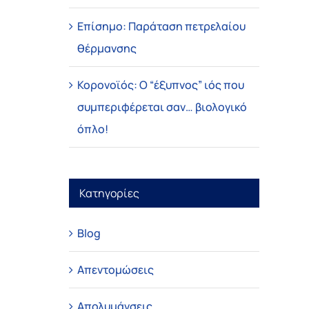
Επίσημο: Παράταση πετρελαίου
θέρμανσης
Κορονοϊός: Ο “έξυπνος” ιός που
συμπεριφέρεται σαν… βιολογικό
όπλο!
Κατηγορίες
Blog
Απεντομώσεις
Απολυμάνσεις