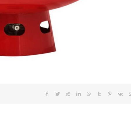
Facebook
Twitter
Reddit
LinkedIn
WhatsApp
Tumblr
Pinterest
Vk