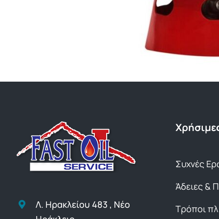
Χρήσιμες
Συχνές Ερ
Άδειες & 
Λ. Ηρακλείου 483 , Νέο
Τρόποι π