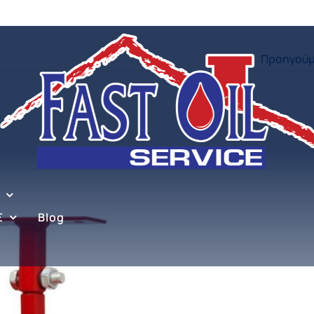
Προηγούμ
 12Κg
Σ
Blog