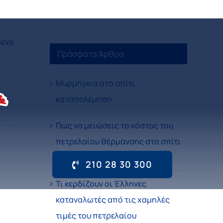
ενο
Πρόσφατα Άρθρα
Μυρμήγκια στο σπίτι
καταπολέμηση
Πως να μειώσεις το κόστος του
πετρελαίου θέρμανσης στο σπίτι
σου
210 28 30 300
Τι κερδίζουν οι Έλληνες
καταναλωτές από τις χαμηλές
τιμές του πετρελαίου