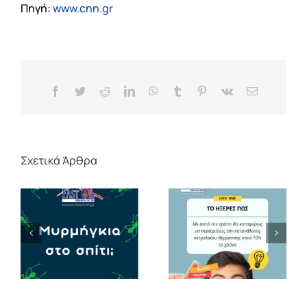
Πηγή:
www.cnn.gr
Facebook
Twitter
Reddit
LinkedIn
WhatsApp
Tumblr
Pinterest
Vk
Email
Σχετικά Άρθρα