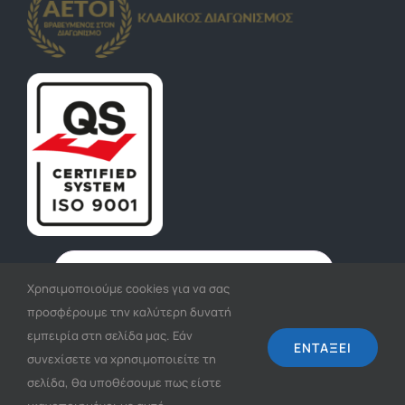
Χρησιμοποιούμε cookies για να σας
προσφέρουμε την καλύτερη δυνατή
εμπειρία στη σελίδα μας. Εάν
ΕΓΓΡΑΦΉ
ΕΝΤΆΞΕΙ
συνεχίσετε να χρησιμοποιείτε τη
σελίδα, θα υποθέσουμε πως είστε