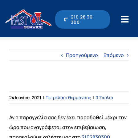
Μετάβαση
στο
210 28 30
300
Tog
περιεχόμενο
Navi
210 28 30 300
Προηγούμενο
Επόμενο
Αρχική
Η εταιρεία
Η παραγγελία μου δεν έχει παραδοθεί.
24 Ιουνίου, 2021
|
Πετρέλαιο θέρμανσης
|
0 Σχόλια
Υπηρεσίες
Αν η παραγγελία σας δεν έχει παραδοθεί μέχρι την
Online Υπηρεσίες
ώρα που αναγράφεται στην επιβεβαίωση,
παρακαλούμε καλέστε μας στο
2102830300
.