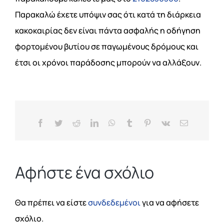
ΤΙΜΕΣ
Παρακαλώ έχετε υπόψιν σας ότι κατά τη διάρκεια
κακοκαιρίας δεν είναι πάντα ασφαλής η οδήγηση
ΕΠΙΚΟΙΝΩΝΙΑ
φορτομένου βυτίου σε παγωμένους δρόμους και
έτσι οι χρόνοι παράδοσης μπορούν να αλλάξουν.
Blog
Facebook
Twitter
Reddit
LinkedIn
WhatsApp
Tumblr
Pinterest
Vk
Email
Αφήστε ένα σχόλιο
Θα πρέπει να είστε
συνδεδεμένοι
για να αφήσετε
σχόλιο.