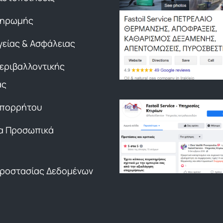
ληρωμής
γείας & Ασφάλειας
Περιβαλλοντικής
ας
Απορρήτου
α Προσωπικά
Προστασίας Δεδομένων