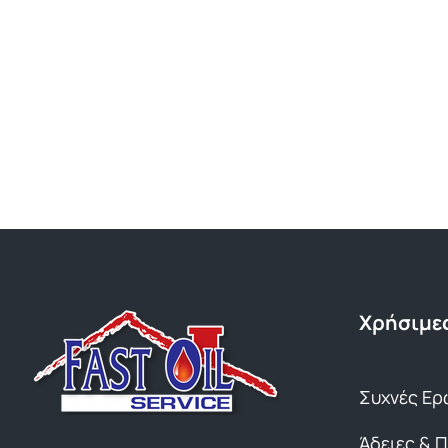
Χρήσιμες
Συχνές Ερ
Άδειες & 