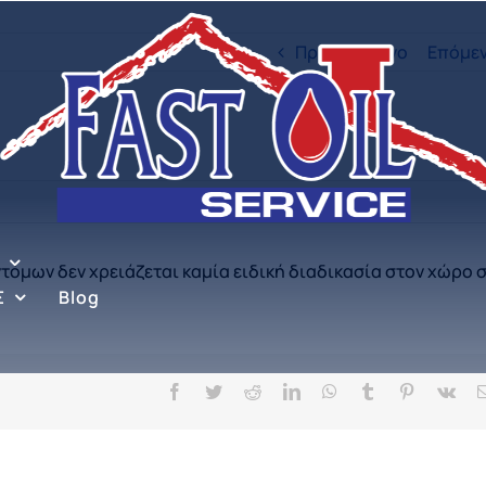
Προηγούμενο
Επόμε
πρέπει να παραμείνει κλειστό;
τόμων δεν χρειάζεται καμία ειδική διαδικασία στον χώρο σ
Σ
Blog
Facebook
Twitter
Reddit
LinkedIn
WhatsApp
Tumblr
Pinterest
Vk