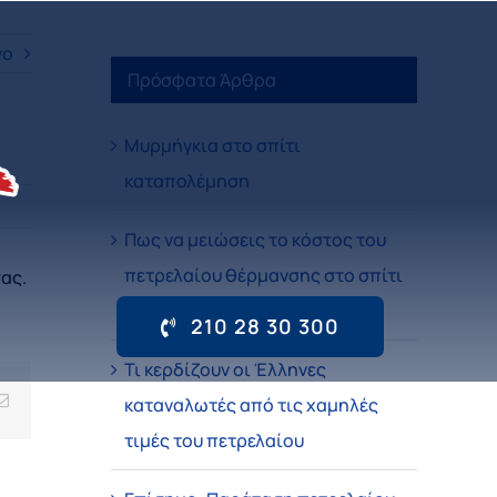
νο
Πρόσφατα Άρθρα
Μυρμήγκια στο σπίτι
καταπολέμηση
Πως να μειώσεις το κόστος του
πετρελαίου θέρμανσης στο σπίτι
ας.
σου
210 28 30 300
Τι κερδίζουν οι Έλληνες
Email
καταναλωτές από τις χαμηλές
τιμές του πετρελαίου