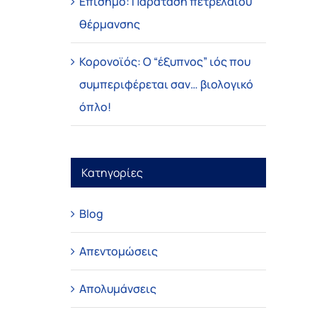
Επίσημο: Παράταση πετρελαίου
θέρμανσης
Κορονοϊός: Ο “έξυπνος” ιός που
συμπεριφέρεται σαν… βιολογικό
όπλο!
Κατηγορίες
Blog
Απεντομώσεις
Απολυμάνσεις