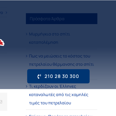
νο
Πρόσφατα Άρθρα
Μυρμήγκια στο σπίτι
καταπολέμηση
Πως να μειώσεις το κόστος του
πετρελαίου θέρμανσης στο σπίτι
σου
210 28 30 300
Τι κερδίζουν οι Έλληνες
καταναλωτές από τις χαμηλές
Email
τιμές του πετρελαίου