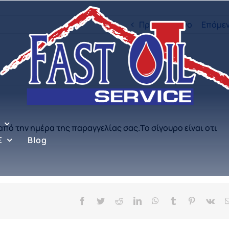
Προηγούμενο
Επόμε
από την ημέρα της παραγγελίας σας.Το σίγουρο είναι οτι
Σ
Blog
Facebook
Twitter
Reddit
LinkedIn
WhatsApp
Tumblr
Pinterest
Vk