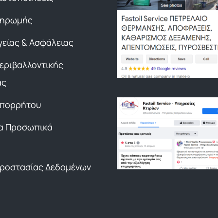
ληρωμής
γείας & Ασφάλειας
Περιβαλλοντικής
ας
Απορρήτου
α Προσωπικά
Προστασίας Δεδομένων