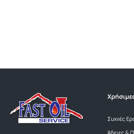
Χρήσιμες
Συχνές Ερ
Άδειες & 