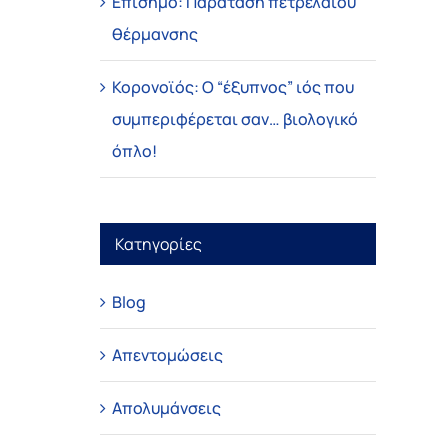
Επίσημο: Παράταση πετρελαίου
θέρμανσης
Κορονοϊός: Ο “έξυπνος” ιός που
συμπεριφέρεται σαν… βιολογικό
όπλο!
Κατηγορίες
Blog
Απεντομώσεις
Απολυμάνσεις