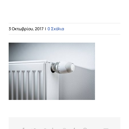
Η εταιρεία
πετρέλαιο θέρμανσης
3 Οκτωβρίου, 2017
|
0 Σχόλια
Υπηρεσίες
Online Υπηρεσίες
ΤΙΜΕΣ
ΕΠΙΚΟΙΝΩΝΙΑ
Blog