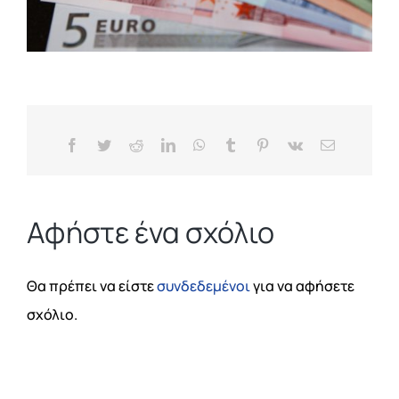
Blog
Facebook
Twitter
Reddit
LinkedIn
WhatsApp
Tumblr
Pinterest
Vk
Email
Αφήστε ένα σχόλιο
Θα πρέπει να είστε
συνδεδεμένοι
για να αφήσετε
σχόλιο.